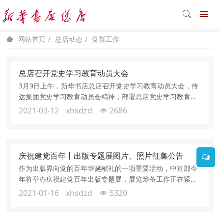
总店动态
党群工作
网站首页
总店召开党史学习教育动员大会
3月9日上午，新华书店总店召开党史学习教育动员大会，传
达集团党史学习教育动员会精神，部署总店党史学习教育工
作。党委书记、执行董事、总店党史学习教育领导小组组长
2021-03-12
xhsdzd
2686
茅院生作动员讲话，党委副书记、总经理、总店党史学习教
育领导小组副组长朱涛传达了中国出版集团有限公司董事
长、党组书记黄志坚同志在集团党史学习教育动员大会上的
讲话精神。总店党委委员、党史学习教育领导小组成员及办
庆祝建党百年丨出版专题展图片、照片征集公告
公室成员、全体中层干部、各党支
作为出版界向党的百年华诞献礼的一项重要活动，中宣部今
年将举办庆祝建党百年出版专题展，展览筹备工作正在紧锣
密鼓进行中。根据展览需要，急需再征集一批反映出版工作
2021-01-16
xhsdzd
5320
围绕党在各个历史时期的中心任务发挥的作用、作出的贡
献，适宜上展的图片、照片。内容要求●反映出版人，包括