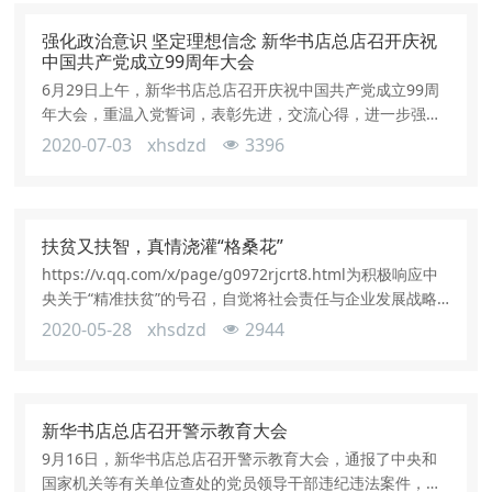
编辑印刷发行等出版工作者，宣传党的政策主张、传播先进
文化、开展全民阅读、热心公益活动●反映出版人在一线兢
强化政治意识 坚定理想信念 新华书店总店召开庆祝
兢业业工作、编辑与作者亲密合作、倾心服
中国共产党成立99周年大会
6月29日上午，新华书店总店召开庆祝中国共产党成立99周
年大会，重温入党誓词，表彰先进，交流心得，进一步强化
全体党员干部的政治意识，坚定理想信念。党委书记、执行
2020-07-03
xhsdzd
3396
董事茅院生以“深入学习贯彻习近平总书记重要讲话精神，强
化政治意识，坚定理想信念，永不退缩，勇往直前，不断争
取新的胜利”为主题讲党课。党委副书记、总经理朱涛主持会
议。茅院生在讲党课中强调，习近平总书记要求党员领导干
扶贫又扶智，真情浇灌“格桑花”
部要坚定理想信念，指出“理想
https://v.qq.com/x/page/g0972rjcrt8.html为积极响应中
央关于“精准扶贫”的号召，自觉将社会责任与企业发展战略
相融合，助力贫困学生健康成长，在六一儿童节到来之际，
2020-05-28
xhsdzd
2944
新华书店总店第五党支部联合商务印书馆第二党支部，新京
报第二、第七党支部，共同举办“扶贫帮困·情暖六一”主题党
日共建活动，帮助青海省泽库县西卜沙乡中心寄宿制完小贫
困学生，开展爱心捐赠。5月27日，总店第五
新华书店总店召开警示教育大会
9月16日，新华书店总店召开警示教育大会，通报了中央和
国家机关等有关单位查处的党员领导干部违纪违法案件，以