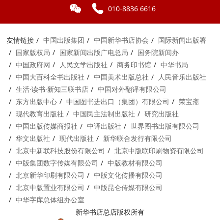
010-8836 6616
友情链接
中国出版集团
中国新华书店协会
国际新闻出版署
国家版权局
国家新闻出版广电总局
国务院新闻办
中国政府网
人民文学出版社
商务印书馆
中华书局
中国大百科全书出版社
中国美术出版总社
人民音乐出版社
生活·读书·新知三联书店
中国对外翻译有限公司
东方出版中心
中国图书进出口（集团）有限公司
荣宝斋
现代教育出版社
中国民主法制出版社
研究出版社
中国出版传媒商报社
中译出版社
世界图书出版有限公司
华文出版社
现代出版社
新华联合发行有限公司
北京中新联科技股份有限公司
北京中版联印刷物资有限公司
中版集团数字传媒有限公司
中版教材有限公司
北京新华印刷有限公司
中版文化传播有限公司
北京中版置业有限公司
中版昆仑传媒有限公司
中华字库总体组办公室
新华书店总店版权所有