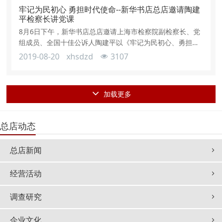
与会人员对调研报告进行了讨论，进一步分析了影响总店改
牢记为民初心 勇担时代使命--新华书店总店邀请陶建
革发展方面存在的主要问题，并从主
平检察长讲党课
8月6日下午，新华书店总店邀请上海市检察院副检察长、党
组成员、全国十佳公诉人陶建平以《牢记为民初心、勇担时
代使命》为题，为全体党员、团员、入党积极分子讲党课。
2019-08-20
xhsdzd
3107
党委副书记柏万良同志主持讲座。陶建平通过生动的事例
对“为中国人民谋幸福，为中华民族谋复兴”的初心使命进行
了详尽解读，以严谨缜密的逻辑性和高屋建瓴的理论架构让
加载更多
大家对“以人民为中心”的执政理念有了深刻认识。党员们表
示，这堂党课具有理论性、实践性、
总店动态
总店新闻
经营活动
调查研究
企业文化