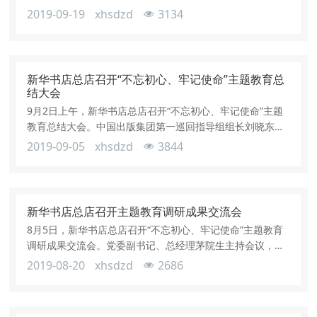
案明纪、以案为戒、以案促改，进一步把“不忘初心、牢记使
2019-09-19
xhsdzd
3134
命”主题教育推向深入。总店党委副书记、总经理茅院生主持
会议并讲话。党委副书记柏万良，党委委员、副总经理张雅
珊、陈新，总经理助理戴昕、汪春荣分别通报了《党的十八
大以来中央和国家机关所属企事业单位党员领导干部违纪违
新华书店总店召开“不忘初心、牢记使命”主题教育总
法典型案例通报》《关于五起违反
结大会
9月2日上午，新华书店总店召开“不忘初心、牢记使命”主题
教育总结大会。中国出版集团第一巡回指导组组长刘晓东出
席并讲话，总店党委副书记、总经理茅院生作《新华书店总
2019-09-05
xhsdzd
3844
店“不忘初心、牢记使命”主题教育总结报告》。党委副书记
柏万良主持会议。茅院生在总结报告中指出，按照中央和集
团统一部署，在集团第一巡回指导组的指导下，总店党委全
面贯彻落实 “守初心、担使命，找差距、抓落实”的总要求，
新华书店总店召开主题教育调研成果交流会
精心组织、扎实落实，集中开
8月5日，新华书店总店召开“不忘初心、牢记使命”主题教育
调研成果交流会。党委副书记、总经理茅院生主持会议，党
委副书记柏万良，党委委员、副总经理张雅珊、陈新结合调
2019-08-20
xhsdzd
2686
研座谈会、问卷调查、谈心谈话情况，分别撰写了《党的建
设和人才工作调研情况报告》《重点项目建设推进调研情况
报告》《高质量发展调研情况报告》，并在会上做了交流。