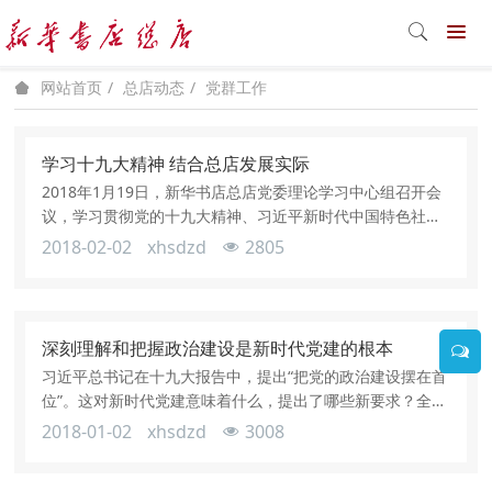
总店动态
党群工作
网站首页
学习十九大精神 结合总店发展实际
2018年1月19日，新华书店总店党委理论学习中心组召开会
议，学习贯彻党的十九大精神、习近平新时代中国特色社会
主义思想，结合中国出版集团2018年度工作会议及总店发展
2018-02-02
xhsdzd
2805
实际交流了学习心得。会议由党委副书记、总经理茅院生主
持，党委副书记柏万良，党委委员、副总经理张雅珊、陈
新，总经理助理戴昕、汪春荣参加了会议。茅院生指出，集
团以十九大精神和习近平新时代中国特色社会主义思想为指
深刻理解和把握政治建设是新时代党建的根本
导，提出了“三型集团”发展目
习近平总书记在十九大报告中，提出“把党的政治建设摆在首
位”。这对新时代党建意味着什么，提出了哪些新要求？全面
理解其丰富内涵，主要应从三个方面进行深刻把握。第一，
2018-01-02
xhsdzd
3008
这意味着中国共产党把党的政治建设纳入党的建设总体布
局。核心是以党的政治建设为统领，强调惟有把党的政治建