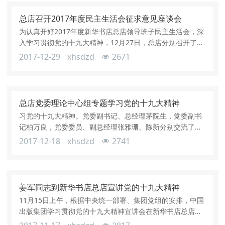
设抓好，把握住了政治立场、政治方向、政治原则、政治道
路，才能对党的思想建设、组织建设、作风建设、纪律建
总店召开2017年度民主生活会征求意见座谈会
设、制度建设起到提纲挈领的作用，党员
为认真开好2017年度新华书店总店领导班子民主生活会，深
入学习贯彻党的十九大精神，12月27日，总店分别召开了中
层干部、业务骨干、团员青年、老同志座谈会，听取干部员
2017-12-29
xhsdzd
2671
工对领导班子及班子成员在学习贯彻习近平新时代中国特色
社会主义思想、认真执行党中央决策部署和上级党委决议决
定、纠正“四风”、严格执行廉洁自律准则等方面的意见和建
议。党委副书记柏万良，党委委员、副总经理张雅珊、陈
总店党委理论中心组专题学习党的十九大精神
新，总经理助理戴昕、汪春荣参
习党的十九大精神。党委副书记、总经理茅院生，党委副书
记柏万良，党委委员、副总经理张雅珊、陈新分别交流了学
习十九大精神的体会和总店如何认真抓好贯彻落实、推动发
2017-12-18
xhsdzd
2741
展的举措。茅院生结合十九大报告和总店工作实际，交流了
自己的学习体会：一是要深入学习贯彻习近平新时代中国特
色社会主义思想。把习近平新时代中国特色社会主义思想确
定为党的行动指南，这是十九大的重要历史贡献，实现了党
姜军同志到新华书店总店宣讲党的十九大精神
的指导思想的又一次与时俱进，要进一步
11月15日上午，根据中央统一部署、集团党组的安排，中国
出版集团学习贯彻党的十九大精神宣讲会在新华书店总店召
开。中国出版集团公司党组成员、副总裁姜军作宣讲报告，