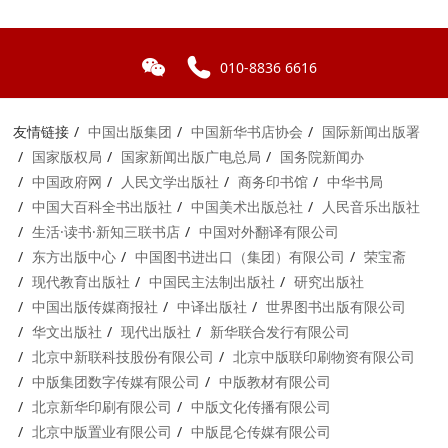
010-8836 6616
友情链接
中国出版集团
中国新华书店协会
国际新闻出版署
国家版权局
国家新闻出版广电总局
国务院新闻办
中国政府网
人民文学出版社
商务印书馆
中华书局
中国大百科全书出版社
中国美术出版总社
人民音乐出版社
生活·读书·新知三联书店
中国对外翻译有限公司
东方出版中心
中国图书进出口（集团）有限公司
荣宝斋
现代教育出版社
中国民主法制出版社
研究出版社
中国出版传媒商报社
中译出版社
世界图书出版有限公司
华文出版社
现代出版社
新华联合发行有限公司
北京中新联科技股份有限公司
北京中版联印刷物资有限公司
中版集团数字传媒有限公司
中版教材有限公司
北京新华印刷有限公司
中版文化传播有限公司
北京中版置业有限公司
中版昆仑传媒有限公司