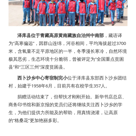
泽库县位于青藏高原黄南藏族自治州中南部
，藏语译
为“高寒偏远”，因群山连绵，河谷相间，平均海拔超过3700
米，含氧量不足平原地区的一半，冬季漫长寒冷，自然环境
极其恶劣，生态环境十分脆弱，曾被评定为“全国重点贫困
县”和“三区三州”深度贫困县。
西卜沙乡中心寄宿制完小
位于泽库县东部西卜沙乡团结
村，始建于1958年6月，目前共有在校学生357人。
捐赠活动结束了，但帮扶才刚刚开始。新华书店总店、
商务印书馆和新京报的党员们还将继续关注西卜沙乡的学
生，为他们提供力所能及的帮助，用真情浇灌，让高原
的“格桑花”更加艳丽多彩。