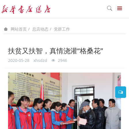
总店动态
党群工作
网站首页
扶贫又扶智，真情浇灌“格桑花”
2020-05-28
xhsdzd
2946