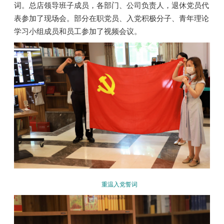
词。总店领导班子成员，各部门、公司负责人，退休党员代
表参加了现场会。部分在职党员、入党积极分子、青年理论
学习小组成员和员工参加了视频会议。
重温入党誓词