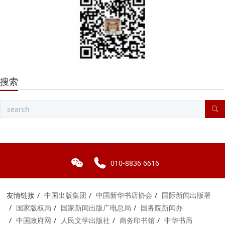
搜索
010-8836 6616
友情链接
中国出版集团
中国新华书店协会
国际新闻出版署
国家版权局
国家新闻出版广电总局
国务院新闻办
中国政府网
人民文学出版社
商务印书馆
中华书局