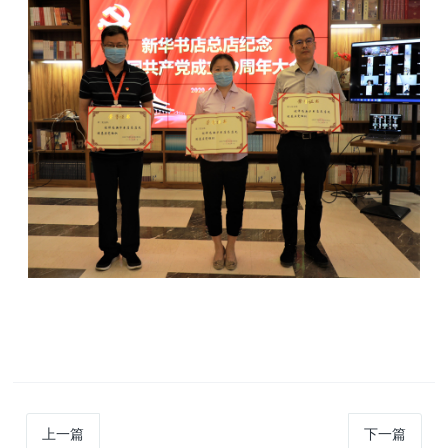
上一篇
下一篇