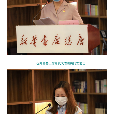
优秀党务工作者代表陈淑梅同志发言