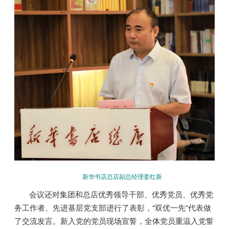
新华书店总店副总经理姜红新
会议还对集团和总店优秀领导干部、优秀党员、优秀党
务工作者、先进基层党支部进行了表彰，“双优一先”代表做
了交流发言。新入党的党员现场宣誓，全体党员重温入党誓