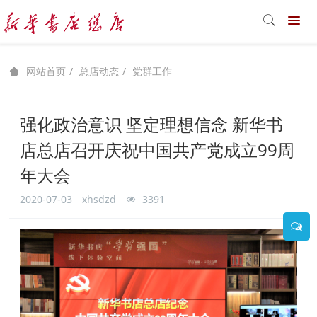
总店动态
党群工作
网站首页
强化政治意识 坚定理想信念 新华书
店总店召开庆祝中国共产党成立99周
年大会
2020-07-03
xhsdzd
3391