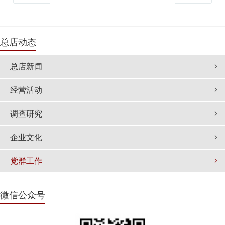
总店动态
总店新闻
经营活动
调查研究
企业文化
党群工作
微信公众号