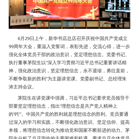
6月29日上午，新华书店总店召开庆祝中国共产党成立
99周年大会，重温入党誓词，表彰先进，交流心得，进一步
强化全体党员干部的政治意识，坚定理想信念。党委书记、
执行董事茅院生以“深入学习贯彻习近平总书记重要讲话精
神，强化政治意识，坚定理想信念，永不退缩，勇往直前，
不断争取新的胜利”为主题讲党课。党委副书记、总经理朱
涛主持会议。
茅院生在讲党课中强调，习近平总书记要求党员领导干
部要坚定理想信念，指出“理想信念是共产党人精神上
的‘钙’”。中国共产党的胜利就是理想信念的胜利。党员要通
过深入的学习和实践，不断强化政治意识、坚定信仰、提高
本领，将理想信念转化为推动党和国家不断前进的动力。茅
院生分析了总店面临的主要困难和机遇，要求总店全体党员