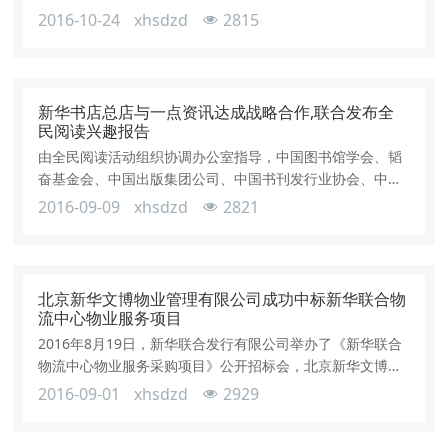
心位于顺义区东小营镇西府村，建筑面积共 215890.59平方
2016-10-24
xhsdzd
2815
米，物业类型以办公楼、库房为主。此次签订的物业管理服
务内容包括房屋日常养护维修、给排水设备运行维护、消防
监控系统运行与维护、绿化保洁服务、安全保卫服务等。此
次成功签约新项目，为文博公司实现集团物业管理资源整合
新华书店总店与一点资讯达成战略合作,联合发布全
工作夯实了基础，为文博
民阅读兴趣报告
由全民阅读活动组织协调办公室指导，中国图书馆学会、韬
奋基金会、中国出版集团公司、中国书刊发行业协会、中国
新华书店协会主办，新华书店总店《图书馆》报等单位承办
2016-09-09
xhsdzd
2821
的“2016全民阅读年会”日前在宁夏图书馆隆重举行。本届年
会以“全民阅读与社会进步”为主题，200多位出版界、发行
界、图书馆界、学术界嘉宾到会，为推进全民阅读建言。在
会议期间，新华书店总店宣布与一点资讯正式达成战略合
北京新华文博物业管理有限公司成功中标新华联合物
作。在韬奋基金会理事长聂震宁
流中心物业服务项目
2016年8月19日，新华联合发行有限公司举办了《新华联合
物流中心物业服务采购项目》公开招标会，北京新华文博物
业管理有限公司董事长兼总经理汪春荣同志带领公司成员参
2016-09-01
xhsdzd
2929
与竞标。新华联合物流中心位于顺义区东小营镇西府村，建
筑面积共215890.59平方米，物业类型以办公楼、库房为