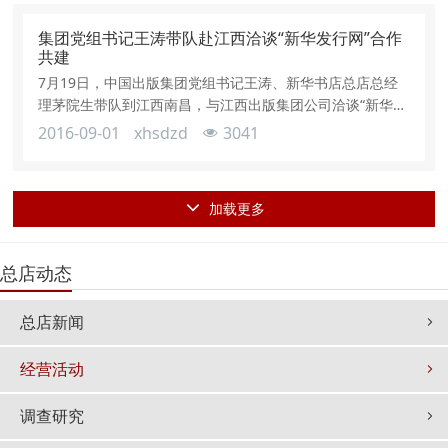
主，物业管理服务内容包括房屋日常养护维修、给排水设备
运行维护、消防监控系统运行与维护、绿化保洁服务、安全
集团党组书记王涛带队赴江西洽谈“新华发行网”合作
保卫服务等。针对该物业项
共建
7月19日，中国出版集团党组书记王涛、新华书店总店总经
理茅院生带队到江西南昌，与江西出版集团公司洽谈“新华发
行网”合作共建事宜。江西省出版集团公司党委书记、董事长
2016-09-01
xhsdzd
3041
赵东亮，江西省出版集团公司党委副书记、总经理曾光辉，
新华书店总店副总经理张雅山，中文天地出版传媒股份有限
公司党委副书记、总经理傅伟中，江西新华书店总经理涂华
加载更多
等参加洽谈。双方对“新华发行网”的商业模式，渠道资源及
资本合作方式进行了充分的沟通
总店动态
总店新闻
经营活动
调查研究