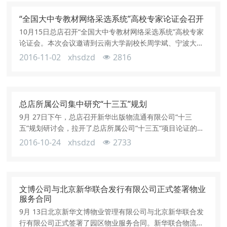
论坛之一，吸引 200余名高等教育专家、学者参与。峰会
以“教育出版助力教育改革”为主题，围绕在线教育平台创新
“全国大中专教材网络采选系统”高校专家论证会召开
发展、在线教
10月15日总店召开“全国大中专教材网络采选系统”高校专家
论证会。本次会议邀请到云南大学副校长周学斌、宁波大学
副校长严小军、云南农业大学党委副书记朱江、首都师范大
2016-11-02
xhsdzd
2816
学党委副书记缪劲翔、新疆师范大学党委副书记李国良、江
苏科技大学副校长黄进、贵阳中医学院党委副书记朱洪波等
高校领导参会，对“全国大中专教材网络采选系统”进行深入
论证。新华书店总店总经理、新华国采公司董事长兼总经理
总店所属公司集中研究“十三五”规划
茅院生，新华书店总店党委副书
9月 27日下午，总店召开新华出版物流通有限公司“十三
五”规划研讨会，拉开了总店所属公司“十三五”项目论证的序
幕。柏万良副书记、陈新副总经理出席并讲话，总店各部
2016-10-24
xhsdzd
2733
门、各公司负责人、新华出版物流通有限公司全体员工参
加。柏万良副书记在讲话中指出，新华出版物流通公司根据
实际情况规划的“十三五”重点项目，立足行业，操作性强，
但还需要将工作做得更细，并争取将运营项目纳入到总店的
文博公司与北京新华联合发行有限公司正式签署物业
重点工作计划中来。对于未来发展目
服务合同
9月 13日北京新华文博物业管理有限公司与北京新华联合发
行有限公司正式签署了园区物业服务合同。新华联合物流中