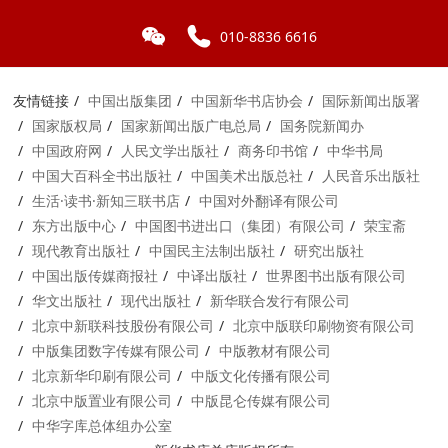
010-8836 6616
友情链接
中国出版集团
中国新华书店协会
国际新闻出版署
国家版权局
国家新闻出版广电总局
国务院新闻办
中国政府网
人民文学出版社
商务印书馆
中华书局
中国大百科全书出版社
中国美术出版总社
人民音乐出版社
生活·读书·新知三联书店
中国对外翻译有限公司
东方出版中心
中国图书进出口（集团）有限公司
荣宝斋
现代教育出版社
中国民主法制出版社
研究出版社
中国出版传媒商报社
中译出版社
世界图书出版有限公司
华文出版社
现代出版社
新华联合发行有限公司
北京中新联科技股份有限公司
北京中版联印刷物资有限公司
中版集团数字传媒有限公司
中版教材有限公司
北京新华印刷有限公司
中版文化传播有限公司
北京中版置业有限公司
中版昆仑传媒有限公司
中华字库总体组办公室