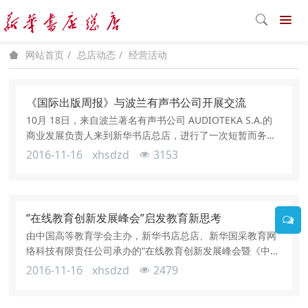
总店动态
经营活动
网站首页
《国际出版周报》与波兰有声书公司开展交流
10月 18日，来自波兰著名有声书公司 AUDIOTEKA S.A.的
商业发展负责人来到新华书店总店，进行了一次短暂而务实
的交流活动。新华书店总店副总经理、《国际出版周报》总
2016-11-16
xhsdzd
3153
编辑张雅山介绍了中国有声书近些年的情况和市场概况，表
达了期待与波兰出版界加强交流、促成合作的愿望。他还重
点介绍了新华书店总店正在建设的中国新华发行网的商业模
式，该项目将引入听书频道，对于有限书业务有很好的发展
“在线教育创新发展峰会”启发教育新思考
空间。张雅山代表《
由中国高等教育学会主办，新华书店总店、新华国采教育网
络科技有限责任公司承办的“在线教育创新发展峰会暨《中国
高等教育教材信息化发展报告》发布会”于 2016年 10月 19
2016-11-16
xhsdzd
2479
日在成都召开。此次峰会是“高校实践教学改革与人才培养模
式创新系列活动暨第 48届全国高教仪器设备展示会”的主题