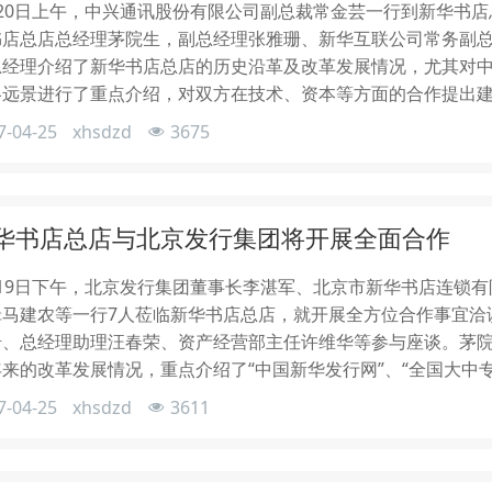
月20日上午，中兴通讯股份有限公司副总裁常金芸一行到新华书店
书店总店总经理茅院生，副总经理张雅珊、新华互联公司常务副
总经理介绍了新华书店总店的历史沿革及改革发展情况，尤其对
略远景进行了重点介绍，对双方在技术、资本等方面的合作提出
7-04-25
xhsdzd
3675
华书店总店与北京发行集团将开展全面合作
月19日下午，北京发行集团董事长李湛军、北京市新华书店连锁
辑马建农等一行7人莅临新华书店总店，就开展全方位合作事宜洽
珊、总经理助理汪春荣、资产经营部主任许维华等参与座谈。茅
来的改革发展情况，重点介绍了“中国新华发行网”、“全国大中
7-04-25
xhsdzd
3611