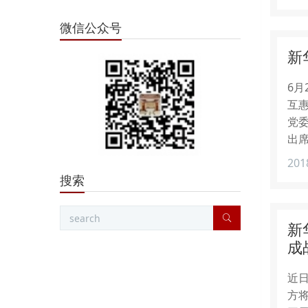
微信公众号
新
6
互
党
出
201
搜索
新
成
近日
方