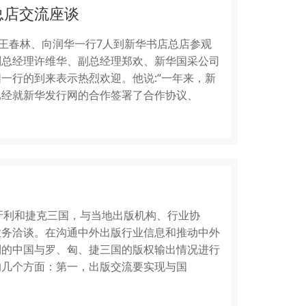
总店交流座谈
理王春林、向润华一行7人到新华书店总店参观
副总经理许维华、副总经理郑欢、新华国采公司
一行的到来表示热烈欢迎。他说:“一年来，新
已经就新华发行网的合作签署了合作协议、
、匈牙利和捷克三国，与当地出版机构、行业协
业务洽谈。在沟通中外出版行业信息和推动中外
到的中国与罗、匈、捷三国的版权输出情况进行
的几个方面：第一，出版交流要实现与国