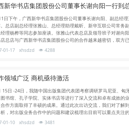
西新华书店集团股份公司董事长谢向阳一行到
月11日下午，广西新华书店集团股份公司董事长谢向阳、副总经
察。总店副总经理张雅山、总经理助理戴昕、新华互联公司常务
总经理杨桦等同志参加座谈。张雅山代表总店及领导班子对谢向阳
书店总店与广西新华书店集团股份公司的合作越来越密切，双方
7-01-17
xhsdzd
4288
作领域广泛 商机亟待激活
月 15日 -24日，我随中国出版集团代表团考察调研罗马尼亚
、图书馆、孔子学院、实体书店等进行了深入交流和卓有成效的
版合作方面取得了丰硕的成果。通过此次出访交流，我们对了解
分析，对出版业务合作中的问题和建议梳理出目前可以重点关注
7-01-10
xhsdzd
3481