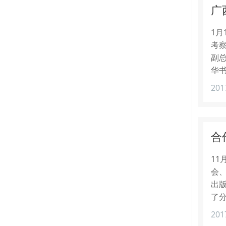
广
1
考
副
华
201
合
11
会
出
了
201