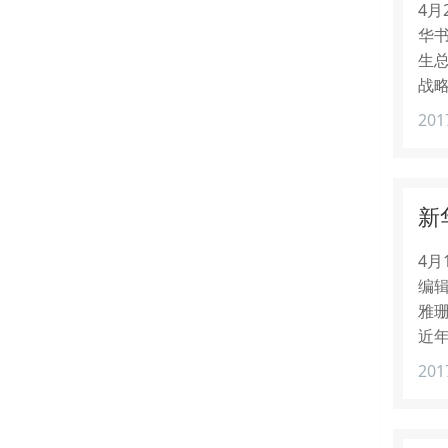
4
华
生
战
201
新
4
编
雅
近年
201