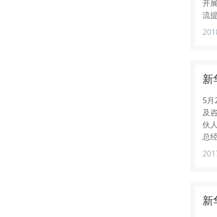
开
流
201
新
5
及
伙
总
201
新