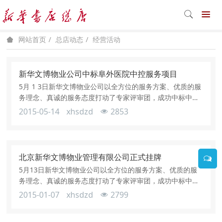
总店动态
经营活动
网站首页
新华文博物业公司中标阜外医院中控服务项目
5月 1 3日新华文博物业公司以全方位的服务方案、优质的服
务理念、真诚的服务态度打动了专家评审团，成功中标中国
医学科学院阜外医院中控服务项目。为了成功拿下该项目，
2015-05-14
xhsdzd
2853
公司领导多次到阜外医院现场踏勘，咨询该项目的实际情
况，了解对方的服务需求，宣传文博物业的优势及服务理
念，并带领办公室人员起草投标文件，积极参与此项目的应
标工作。公司结合自身运营管理的特点，在服务内容、服务
北京新华文博物业管理有限公司正式挂牌
理念、保障措施、领导责任制等方面作
5月13日新华文博物业公司以全方位的服务方案、优质的服
务理念、真诚的服务态度打动了专家评审团，成功中标中国
医学科学院阜外医院中控服务项目。为了成功拿下该项目，
2015-01-07
xhsdzd
2799
公司领导多次到阜外医院现场踏勘，咨询该项目的实际情
况，了解对方的服务需求，宣传文博物业的优势及服务理