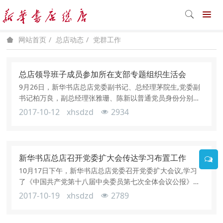
总店动态
党群工作
网站首页
总店领导班子成员参加所在支部专题组织生活会
9月26日，新华书店总店党委副书记、总经理茅院生,党委副
书记柏万良，副总经理张雅珊、陈新以普通党员身份分别参
加了所在支部的专题组织生活会，学习习近平总书记参加所
2017-10-12
xhsdzd
2934
在党支部组织生活会上发表的重要讲话，并结合各自实际查
找差距，明确整改方向和措施。茅院生同志在第一支部专题
组织生活会上认真倾听各位党员的发言，听取了大家的意见
和建议，和大家分享了自己的管理心得，结合工作分析了存
新华书店总店召开党委扩大会传达学习布置工作
在的问题。茅院生指出，习近平总书
10月17日下午，新华书店总店党委召开党委扩大会议,学习
了《中国共产党第十八届中央委员第七次全体会议公报》，
并就十九大期间总店工作提出要求。总店党委委员、各部门
2017-10-19
xhsdzd
2789
及所属公司主要负责人参加了会议。茅院生同志在讲话中指
出，党的十九大是我国全面建设小康社会决胜阶段的一次十