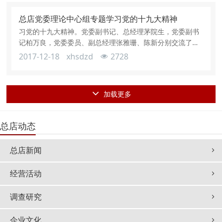
特色社会主义思想、过去5年的历史性成就和历史性变革、
中国特色社会主义进入新时代、我国社会主要矛盾的变
总店党委理论中心组专题学习党的十九大精神
化、“两个一百年”奋斗目标的战略部署
习党的十九大精神。党委副书记、总经理茅院生，党委副书
记柏万良，党委委员、副总经理张雅珊、陈新分别交流了学
习十九大精神的体会和总店如何认真抓好贯彻落实、推动发
2017-12-18
xhsdzd
2728
展的举措。茅院生结合十九大报告和总店工作实际，交流了
自己的学习体会：一是要深入学习贯彻习近平新时代中国特
色社会主义思想。把习近平新时代中国特色社会主义思想确
加载更多
定为党的行动指南，这是十九大的重要历史贡献，实现了党
的指导思想的又一次与时俱进，要进一步
总店动态
总店新闻
经营活动
调查研究
企业文化