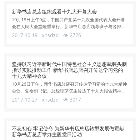
分重要的大会，是党和国家政治生活中的一件大事。他强
调，为迎接党的十九大召开和学习宣传贯彻十九大精神，在
新华书店总店组织观看十九大开幕大会
认真学习《中国共产党第十八届中央委
10月18日上午9点，中国共产党第十九次全国代表大会开幕
会在人民大会堂隆重举行。新华书店总店领导班子与各部门
及所属公司干部、员工观看了十九大开幕会，认真聆听习近
2017-10-19
xhsdzd
2725
平总书记代表十八届中央委员会向大会作的报告。
坚持以习近平新时代中国特色社会主义思想武装头脑
指导实践推动工作 新华书店总店召开传达学习党的
十九大精神会议
10月26日下午，新华书店总店召开传达学习党的十九大精神
会议。党委副书记、总经理茅院生传达了十九大报告精神，
要求总店各部门各公司广大党员干部，要把学习宣传贯彻党
2017-10-27
xhsdzd
3017
的十九大精神作为当前和今后一个时期首要的政治任务，更
加紧密地团结在以习近平同志为核心的党中央周围，深入学
习宣传贯彻习近平新时代中国特色社会主义思想，把各方面
的力量凝聚到实现党的十九大提出的各项目标任务上来，让
不忘初心 牢记使命 为新华书店总店转型发展做贡献
习近平新时代中国特色社会主义思想
新华书店总店举办主题党日活动