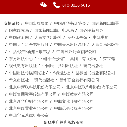
010-8836 6616
友情链接
中国出版集团
中国新华书店协会
国际新闻出版署
国家版权局
国家新闻出版广电总局
国务院新闻办
中国政府网
人民文学出版社
商务印书馆
中华书局
中国大百科全书出版社
中国美术出版总社
人民音乐出版社
生活·读书·新知三联书店
中国对外翻译有限公司
东方出版中心
中国图书进出口（集团）有限公司
荣宝斋
现代教育出版社
中国民主法制出版社
研究出版社
中国出版传媒商报社
中译出版社
世界图书出版有限公司
华文出版社
现代出版社
新华联合发行有限公司
北京中新联科技股份有限公司
北京中版联印刷物资有限公司
中版集团数字传媒有限公司
中版教材有限公司
北京新华印刷有限公司
中版文化传播有限公司
北京中版置业有限公司
中版昆仑传媒有限公司
中华字库总体组办公室
新华书店总店版权所有