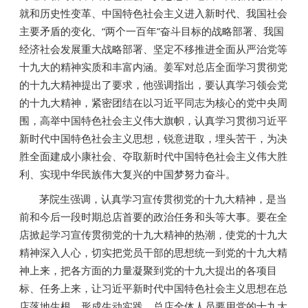
就和历史性变革、中国特色社会主义进入新时代、我国社会
主要矛盾的变化、“两个一百年”奋斗目标的战略部署、我国
经济社会发展重大战略部署、坚定不移推进全面从严治党等
十九大的精神实质和丰富内涵。姜军对总店全面学习贯彻党
的十九大精神提出了要求，他强调指出，要认真学习领会党
的十九大精神，紧密团结在以习近平同志为核心的党中央周
围，高举中国特色社会主义伟大旗帜，认真学习贯彻习近平
新时代中国特色社会主义思想，锐意进取，埋头苦干，为决
胜全面建成小康社会、夺取新时代中国特色社会主义伟大胜
利、实现中华民族伟大复兴的中国梦努力奋斗。
茅院生强调，认真学习宣传贯彻党的十九大精神，是当
前和今后一段时期总店首要的政治任务和头等大事。要在全
店掀起学习宣传贯彻党的十九大精神的热潮，使党的十九大
精神深入人心，切实把党员干部的思想统一到党的十九大精
神上来，把各方面的力量凝聚到党的十九大提出的各项目
标、任务上来，让习近平新时代中国特色社会主义思想在总
店落地生根，形成生动实践。总店全体人员要用党的十九大