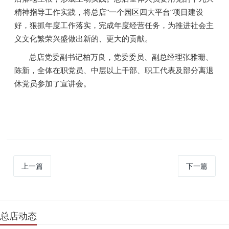
精神指导工作实践，将总店“一个园区四大平台”项目建设
好，狠抓年度工作落实，完成年度经营任务，为推进社会主
义文化繁荣兴盛做出新的、更大的贡献。
总店党委副书记柏万良，党委委员、副总经理张雅珊、
陈新，全体在职党员、中层以上干部、职工代表及部分离退
休党员参加了宣讲会。
上一篇
下一篇
总店动态