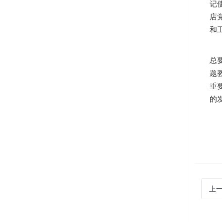
记
店
和
总
题
重
的
上