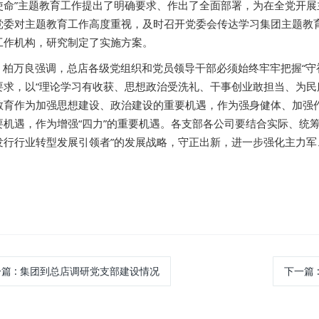
使命”主题教育工作提出了明确要求、作出了全面部署，为在全党开
党委对主题教育工作高度重视，及时召开党委会传达学习集团主题教
工作机构，研究制定了实施方案。
柏万良强调，总店各级党组织和党员领导干部必须始终牢牢把握“守
要求，以“理论学习有收获、思想政治受洗礼、干事创业敢担当、为民
教育作为加强思想建设、政治建设的重要机遇，作为强身健体、加强
要机遇，作为增强“四力”的重要机遇。各支部各公司要结合实际、统
发行行业转型发展引领者”的发展战略，守正出新，进一步强化主力军
一篇
: 集团到总店调研党支部建设情况
下一篇