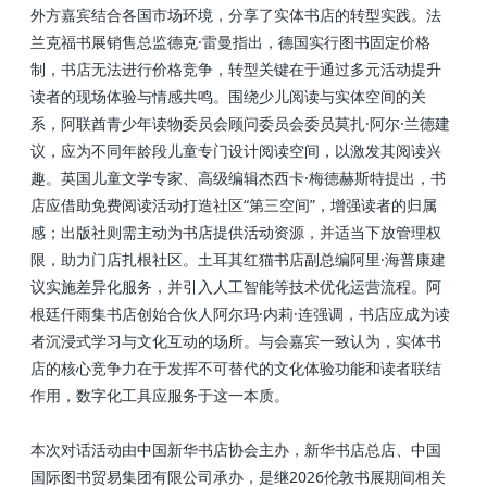
外方嘉宾结合各国市场环境，分享了实体书店的转型实践。
法
兰克福书展
销售总监德克·雷曼指出，德国实行图书固定价格
制，书店无法进行价格竞争，转型关键在于通过多元活动提升
读者的现场体验与情感共鸣。围绕少儿阅读与实体空间的关
系，阿联酋青少年读物委员会顾问委员会委员莫扎·阿尔·兰德
建
议，应为不同年龄段儿童专门设计阅读空间，以激发其阅读兴
趣。英国儿童文学专家、高级编辑杰西卡·梅德赫斯特提出，书
店应借助免费阅读活动打造社区“第三空间”，增强读者的归属
感；出版社则需主动为书店提供活动资源，并适当下放管理权
限，助力门店扎根社区。土耳其
红猫书店
副总编阿里·海普康
建
议实施差异化服务，并引入人工智能等技术优化运营流程。阿
根廷
仟雨集书店
创始合伙人阿尔玛·内莉·连强调，书店应成为读
者沉浸式学习与文化互动的场所。与会嘉宾一致认为，实体书
店的核心竞争力在于发挥不可替代的文化体验功能和读者联结
作用，数字化工具应服务于这一本质。
本次对话活动由中国新华书店协会主办，新华书店总店、中国
国际图书贸易集团有限公司承办，是继2026伦敦书展期间相关