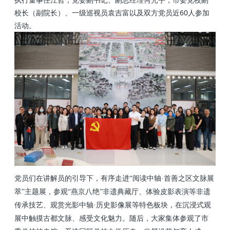
校长（副院长）、一级巡视员袁吉富以及双方党员近60人参加
活动。
党员们在讲解员的引导下，有序走进
“阅读中轴·首善之区文脉展
萃”主题展，参观“
燕京八绝
”
非遗典藏厅、
体验皮影表演等
非遗
传承技艺
、
观赏
光影中轴
·
历史影像展等特色板块，在沉浸式观
展中触摸古都文脉、感受文化魅力。
随后，大家集体参观了市