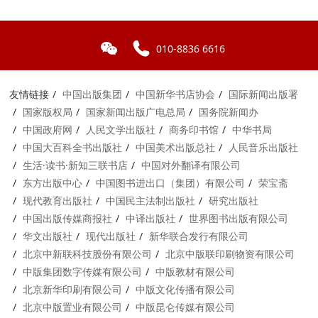
010-8836 6616
友情链接
中国出版集团
中国新华书店协会
国际新闻出版署
国家版权局
国家新闻出版广电总局
国务院新闻办
中国政府网
人民文学出版社
商务印书馆
中华书局
中国大百科全书出版社
中国美术出版总社
人民音乐出版社
生活·读书·新知三联书店
中国对外翻译有限公司
东方出版中心
中国图书进出口（集团）有限公司
荣宝斋
现代教育出版社
中国民主法制出版社
研究出版社
中国出版传媒商报社
中译出版社
世界图书出版有限公司
华文出版社
现代出版社
新华联合发行有限公司
北京中新联科技股份有限公司
北京中版联印刷物资有限公司
中版集团数字传媒有限公司
中版教材有限公司
北京新华印刷有限公司
中版文化传播有限公司
北京中版置业有限公司
中版昆仑传媒有限公司