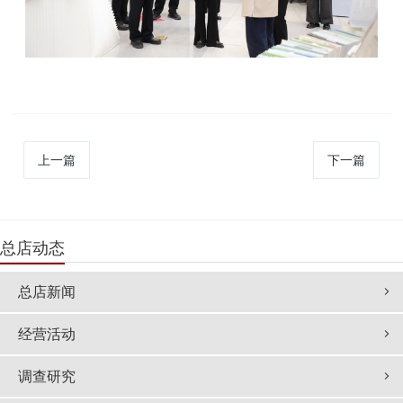
上一篇
下一篇
总店动态
总店新闻
经营活动
调查研究