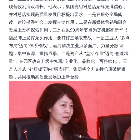
现营收利润双增长。他表示，集团党组对总店始终充满信心，
并对总店实现高质量发展目标提出要求。一是在服务全民阅
读、建设书香社会上发挥带动作用，二是在新媒体营销和融合
发展上发挥探索作用，三是在以90周年节点为契机擦亮新华书
店品牌上发挥龙头作用。要打好三场攻坚战，一是主业从 “多点
布局”迈向“体系作战”，着力解决主业点多面广、力量分散问
题，集中资源、攥指成拳。二是资产从 “盘活存量”迈向“创造增
量”，在园区改造升级中实现“专业化、品牌化、可持续化”。三
是人才从 “补短板”迈向“强支撑”。集团将全力支持总店破解难
题，共同推动高质量发展迈上新台阶。