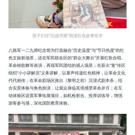
孩子们
在“抗战书屋”阅读红色故事绘本
八路军一二九师纪念馆为
打造融合“历史温度”与“节日热度”的红
色文旅新场景，还在
军民联欢区‌的“群众大舞台”开展红歌合唱、
革命秧歌舞等表演，再现军民团结的感人场景；‌在薪火“童”传区‌
组织“小小讲解员”义务讲解，以童声传递红色精神，让革命文化
代代相传；‌在革命剧场区‌推出《黎明之前》沉浸式剧本杀，结
合实景体验与角色扮演，让观众身临其境感受革命岁月；在互
动体验区‌设置军事拓展项目，如机枪射击、投弹训练等，增强
游客参与感，深化国防教育体验。