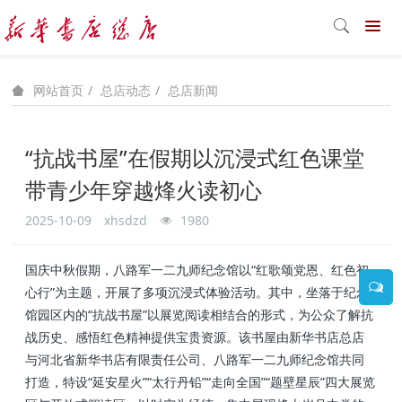
总店动态
总店新闻
网站首页
“抗战书屋”在假期以沉浸式红色课堂
带青少年穿越烽火读初心
2025-10-09
xhsdzd
1980
国庆中秋假期，八路军一二九师纪念馆以“红歌颂党恩、红色初
心行”为主题，开展了
多项沉浸式体验活动。其中，坐落于
纪念
馆园区内的
“抗战书屋”
以展览阅读相结合的形式，为公众了解抗
战历史、感悟红色精神提供宝贵资源。该书屋由
新华书店总店
与河北省新华书店有限责任公司、八路军一二九师纪念馆共同
打造，特
设“延安星火”“太行丹铅”“走向全国”“题壁星辰”四大展览