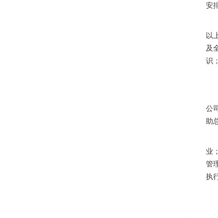
安
以
及
识
公
助
业
管
执