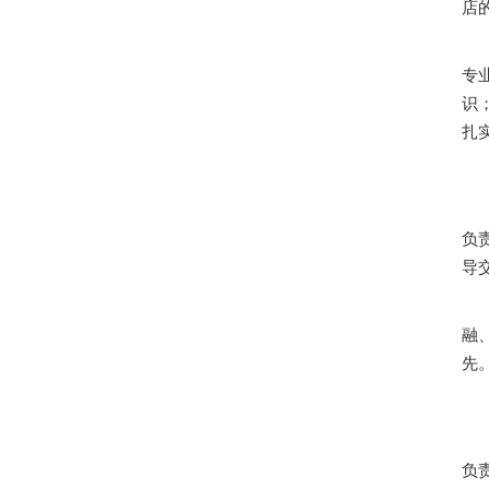
店
专
识
扎
负
导
融
先
负