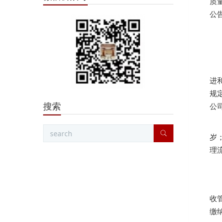
质
公
进
规
搜索
公
岁
理
收
缴