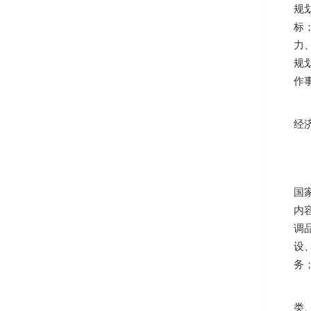
规
标
力
规
作
经
国
内
调
设
务
类