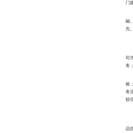
门
融
先
司
务
验
务
较
品