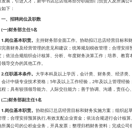
量发展，引进人才，新华书店总店现将部分职能部门负责人及所属公
告如下：
一、招聘岗位及职数
(一)财务部主任1名
1.岗位基本职责。
主持财务部全面工作。协助拟订总店经营目标和
和完善财务及经营管理的意见和建议；统筹规划税收管理；合理安排
定；依法合规组织会计核算、分析、年度财务决算工作；培养、教育
司领导交办的其他工作。
2.任职基本条件。
大学本科及以上学历，会计类、财务类、经济类、
；会计中级专业技术资格；5年及以上工作经验，2年及以上管理经验
流程；具有较强领导能力、人际交往能力；善于协调、沟通，责任心
(二)财务部副主任1名
1.岗位基本职责。
协助拟订总店经营目标和财务实施方案；组织起
管理；合理安排预算执行,有效支配企业资金；依法合规进行会计核算
纳所属公司的公积金业务，开具发票；整理归档财务资料；完成公司